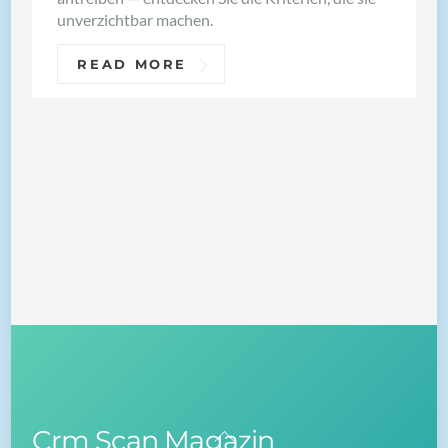
unverzichtbar machen.
READ MORE
Crm Scan Magazin
Back