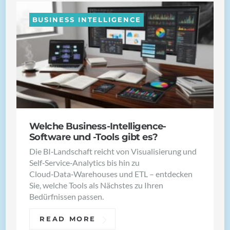
BUSINESS INTELLIGENCE
Welche Business-Intelligence-
Software und -Tools gibt es?
Die BI‑Landschaft reicht von Visualisierung und
Self‑Service‑Analytics bis hin zu
Cloud‑Data‑Warehouses und ETL – entdecken
Sie, welche Tools als Nächstes zu Ihren
Bedürfnissen passen.
READ MORE