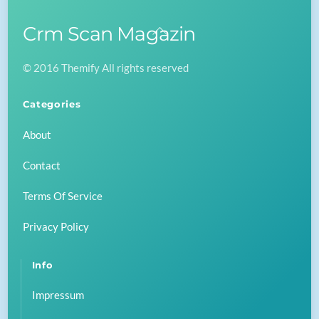
Crm Scan Magazin
Back
To
© 2016 Themify All rights reserved
Top
Categories
About
Contact
Terms Of Service
Privacy Policy
Info
Impressum