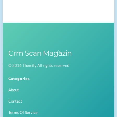
Crm Scan Magazin
Back
To
© 2016 Themify All rights reserved
Top
Categories
About
Contact
Terms Of Service