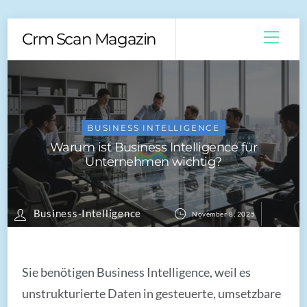
Skip
Men
Crm Scan Magazin
to
content
BUSINESS INTELLIGENCE
Warum ist Business Intelligence für
Unternehmen wichtig?
Business-Intelligence
November 8, 2025
Sie benötigen Business Intelligence, weil es
unstrukturierte Daten in gesteuerte, umsetzbare