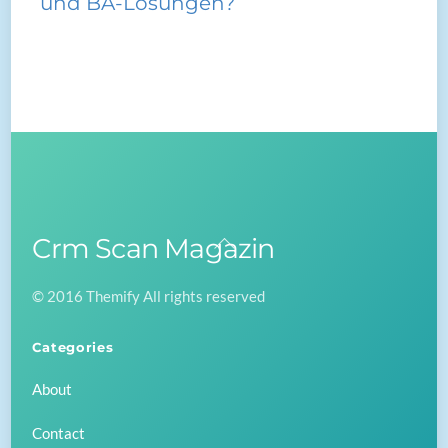
und BA-Lösungen?
Crm Scan Magazin
Back
To
© 2016 Themify All rights reserved
Top
Categories
About
Contact