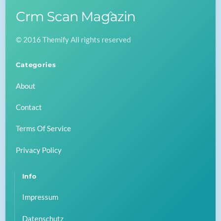
Crm Scan Magazin
Back
To
© 2016 Themify All rights reserved
Top
Categories
About
Contact
Terms Of Service
Privacy Policy
Info
Impressum
Datenschutz